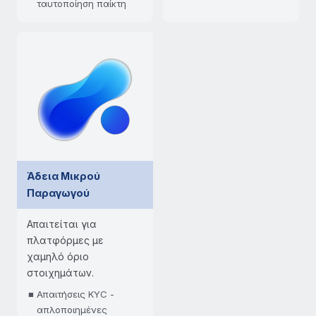
ταυτοποίηση παίκτη
Άδεια Μικρού
Παραγωγού
Απαιτείται για
πλατφόρμες με
χαμηλό όριο
στοιχημάτων.
Απαιτήσεις KYC -
απλοποιημένες