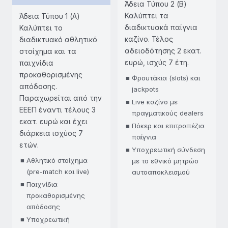
Άδεια Τύπου 2 (Β)
Καλύπτει τα
Άδεια Τύπου 1 (Α)
διαδικτυακά παίγνια
Καλύπτει το
καζίνο. Τέλος
διαδικτυακό αθλητικό
αδειοδότησης 2 εκατ.
στοίχημα και τα
ευρώ, ισχύς 7 έτη.
παιχνίδια
προκαθορισμένης
Φρουτάκια (slots) και
απόδοσης.
jackpots
Παραχωρείται από την
Live καζίνο με
ΕΕΕΠ έναντι τέλους 3
πραγματικούς dealers
εκατ. ευρώ και έχει
Πόκερ και επιτραπέζια
διάρκεια ισχύος 7
παίγνια
ετών.
Υποχρεωτική σύνδεση
Αθλητικό στοίχημα
με το εθνικό μητρώο
(pre-match και live)
αυτοαποκλεισμού
Παιχνίδια
προκαθορισμένης
απόδοσης
Υποχρεωτική