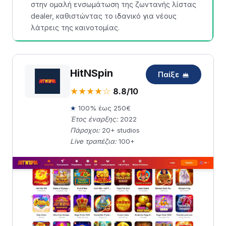
στην ομαλή ενσωμάτωση της ζωντανής λίστας
dealer, καθιστώντας το ιδανικό για νέους
λάτρεις της καινοτομίας.
HitNSpin
Παίξε
★★★★☆
8.8
/10
100% έως 250€
Έτος έναρξης:
2022
Πάροχοι:
20+ studios
Live τραπέζια:
100+