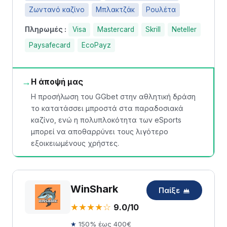
Ζωντανό καζίνο
Μπλακτζάκ
Ρουλέτα
Πληρωμές :
Visa
Mastercard
Skrill
Neteller
Paysafecard
EcoPayz
Η άποψή μας
Η προσήλωση του GGbet στην αθλητική δράση
το κατατάσσει μπροστά στα παραδοσιακά
καζίνο, ενώ η πολυπλοκότητα των eSports
μπορεί να αποθαρρύνει τους λιγότερο
εξοικειωμένους χρήστες.
WinShark
Παίξε
★★★★☆
9.0
/10
150% έως 400€