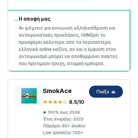
Η άποψή μας
Αν ψάχνεις για κοινωνική αλληλεπίδραση και
ανταγωνιστικές προκλήσεις, HitNSpin το
προσφέρει καλύτερα από τα περισσότερα
ελληνικά online καζίνο, αν και η έμφαση στον
ανταγωνισμό μπορεί να αποθαρρύνει παίκτες
που προτιμούν ήσυχη, ατομική εμπειρία.
SmokAce
Παίξε
★★★★☆
8.5
/10
100% έως 200€
Έτος έναρξης:
2023
Πάροχοι:
80+ studios
Live τραπέζια:
700+