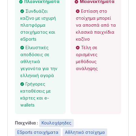
Πλεονεκτήματα
Μειονεκτήματα
Συνδυάζει
Εστίαση στο
καζίνο με ισχυρή
στοίχημα μπορεί
πλατφόρμα
να αποσπά από τα
στοιχήματος και
κλασικά παιχνίδια
eSports
καζίνο
Ελκυστικές
Τέλη σε
αποδόσεις σε
ορισμένες
αθλητικά
μεθόδους
γεγονότα για την
ανάληψης
ελληνική αγορά
Γρήγορες
καταθέσεις με
κάρτες και e-
wallets
Παιχνίδια :
Κουλοχέρηδες
ESports στοιχήματα
Αθλητικό στοίχημα