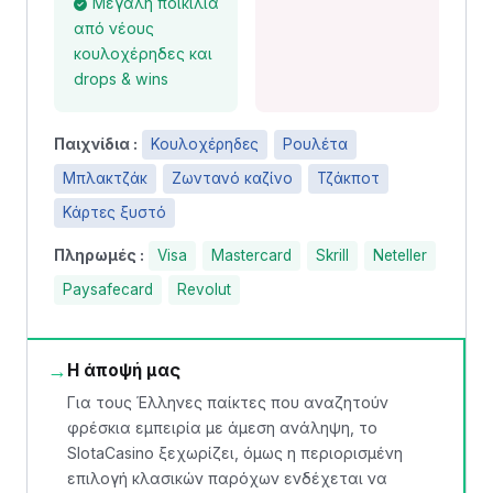
Μεγάλη ποικιλία
από νέους
κουλοχέρηδες και
drops & wins
Παιχνίδια :
Κουλοχέρηδες
Ρουλέτα
Μπλακτζάκ
Ζωντανό καζίνο
Τζάκποτ
Κάρτες ξυστό
Πληρωμές :
Visa
Mastercard
Skrill
Neteller
Paysafecard
Revolut
Η άποψή μας
Για τους Έλληνες παίκτες που αναζητούν
φρέσκια εμπειρία με άμεση ανάληψη, το
SlotaCasino ξεχωρίζει, όμως η περιορισμένη
επιλογή κλασικών παρόχων ενδέχεται να