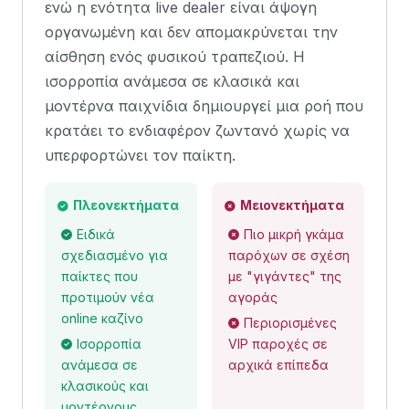
ενώ η ενότητα live dealer είναι άψογη
οργανωμένη και δεν απομακρύνεται την
αίσθηση ενός φυσικού τραπεζιού. Η
ισορροπία ανάμεσα σε κλασικά και
μοντέρνα παιχνίδια δημιουργεί μια ροή που
κρατάει το ενδιαφέρον ζωντανό χωρίς να
υπερφορτώνει τον παίκτη.
Πλεονεκτήματα
Μειονεκτήματα
Ειδικά
Πιο μικρή γκάμα
σχεδιασμένο για
παρόχων σε σχέση
παίκτες που
με "γιγάντες" της
προτιμούν νέα
αγοράς
online καζίνο
Περιορισμένες
Ισορροπία
VIP παροχές σε
ανάμεσα σε
αρχικά επίπεδα
κλασικούς και
μοντέρνους