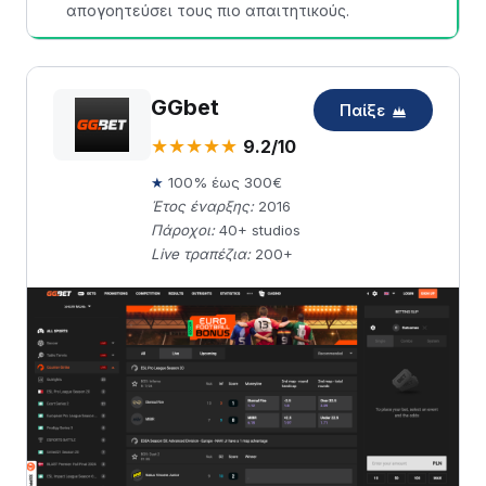
απογοητεύσει τους πιο απαιτητικούς.
GGbet
Παίξε
★★★★★
9.2
/10
100% έως 300€
Έτος έναρξης:
2016
Πάροχοι:
40+ studios
Live τραπέζια:
200+