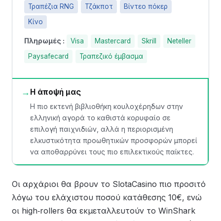
Τραπέζια RNG
Τζάκποτ
Βίντεο πόκερ
Κίνο
Πληρωμές :
Visa
Mastercard
Skrill
Neteller
Paysafecard
Τραπεζικό έμβασμα
Η άποψή μας
Η πιο εκτενή βιβλιοθήκη κουλοχέρηδων στην
ελληνική αγορά το καθιστά κορυφαίο σε
επιλογή παιχνιδιών, αλλά η περιορισμένη
ελκυστικότητα προωθητικών προσφορών μπορεί
να αποθαρρύνει τους πιο επιλεκτικούς παίκτες.
Οι αρχάριοι θα βρουν το SlotaCasino πιο προσιτό
λόγω του ελάχιστου ποσού κατάθεσης 10€, ενώ
οι high‑rollers θα εκμεταλλευτούν το WinShark