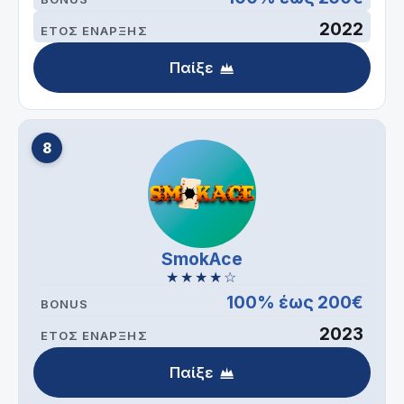
2022
ΈΤΟΣ ΈΝΑΡΞΗΣ
Παίξε
SmokAce
★★★★☆
100% έως 200€
BONUS
2023
ΈΤΟΣ ΈΝΑΡΞΗΣ
Παίξε