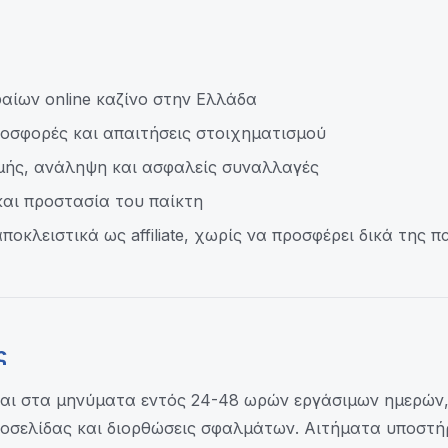
φαίων online καζίνο στην Ελλάδα
ροσφορές και απαιτήσεις στοιχηματισμού
μής, ανάληψη και ασφαλείς συναλλαγές
και προστασία του παίκτη
οκλειστικά ως affiliate, χωρίς να προσφέρει δικά της π
ς
αι στα μηνύματα εντός 24-48 ωρών εργάσιμων ημερών,
στοσελίδας και διορθώσεις σφαλμάτων. Αιτήματα υποστ