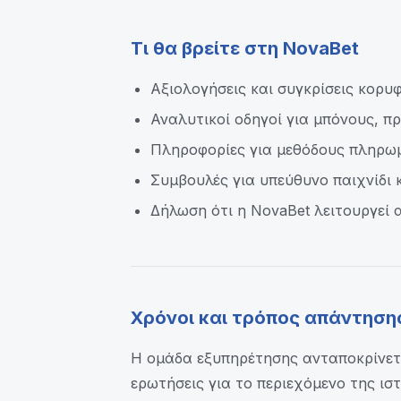
Τι θα βρείτε στη NovaBet
Αξιολογήσεις και συγκρίσεις κορυ
Αναλυτικοί οδηγοί για μπόνους, π
Πληροφορίες για μεθόδους πληρω
Συμβουλές για υπεύθυνο παιχνίδι 
Δήλωση ότι η NovaBet λειτουργεί απ
Χρόνοι και τρόπος απάντηση
Η ομάδα εξυπηρέτησης ανταποκρίνετ
ερωτήσεις για το περιεχόμενο της ι