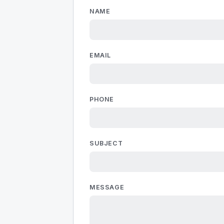
NAME
EMAIL
PHONE
SUBJECT
MESSAGE