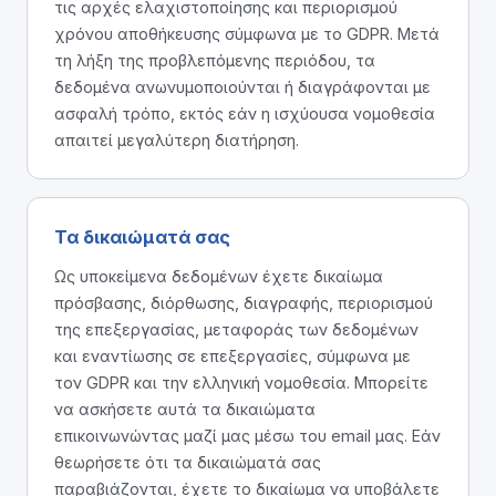
τις αρχές ελαχιστοποίησης και περιορισμού
χρόνου αποθήκευσης σύμφωνα με το GDPR. Μετά
τη λήξη της προβλεπόμενης περιόδου, τα
δεδομένα ανωνυμοποιούνται ή διαγράφονται με
ασφαλή τρόπο, εκτός εάν η ισχύουσα νομοθεσία
απαιτεί μεγαλύτερη διατήρηση.
Τα δικαιώματά σας
Ως υποκείμενα δεδομένων έχετε δικαίωμα
πρόσβασης, διόρθωσης, διαγραφής, περιορισμού
της επεξεργασίας, μεταφοράς των δεδομένων
και εναντίωσης σε επεξεργασίες, σύμφωνα με
τον GDPR και την ελληνική νομοθεσία. Μπορείτε
να ασκήσετε αυτά τα δικαιώματα
επικοινωνώντας μαζί μας μέσω του email μας. Εάν
θεωρήσετε ότι τα δικαιώματά σας
παραβιάζονται, έχετε το δικαίωμα να υποβάλετε