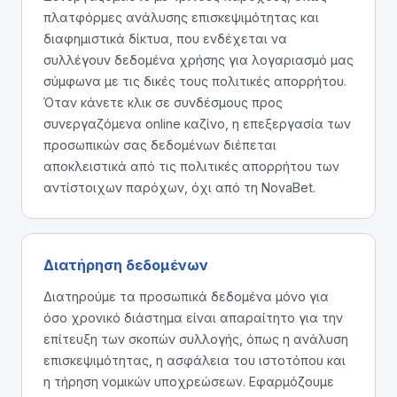
πλατφόρμες ανάλυσης επισκεψιμότητας και
διαφημιστικά δίκτυα, που ενδέχεται να
συλλέγουν δεδομένα χρήσης για λογαριασμό μας
σύμφωνα με τις δικές τους πολιτικές απορρήτου.
Όταν κάνετε κλικ σε συνδέσμους προς
συνεργαζόμενα online καζίνο, η επεξεργασία των
προσωπικών σας δεδομένων διέπεται
αποκλειστικά από τις πολιτικές απορρήτου των
αντίστοιχων παρόχων, όχι από τη NovaBet.
Διατήρηση δεδομένων
Διατηρούμε τα προσωπικά δεδομένα μόνο για
όσο χρονικό διάστημα είναι απαραίτητο για την
επίτευξη των σκοπών συλλογής, όπως η ανάλυση
επισκεψιμότητας, η ασφάλεια του ιστοτόπου και
η τήρηση νομικών υποχρεώσεων. Εφαρμόζουμε