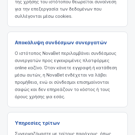
της χρήσης του ιστότοπου θεωρείται συναίνεση
για την επεξεργασία των δεδομένων που
συλλέγονται μέσω cookies.
Αποκάλυψη συνδέσμων συνεργατών
Ο ιστότοπος NovaBet περιλαμβάνει συνδέσμους
συνεργατών προς εγκεκριμένες πλατφόρμες
online καζίνο. Όταν κάνετε εγγραφή ή κατάθεση
μέσω αυτών, η NovaBet ενδέχεται να λάβει
προμήθεια, ενώ οι σύνδεσμοι επισημαίνονται
σαφώς και δεν επηρεάζουν το κόστος ή τους
όρους χρήσης για εσάς.
Υπηρεσίες τρίτων
Συνεργαζόμαστε με τρίτους παρόχους, όπως